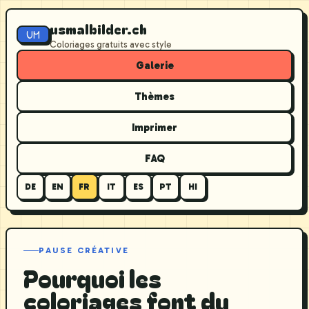
usmalbilder.ch
UM
Coloriages gratuits avec style
Galerie
Thèmes
Imprimer
FAQ
DE
EN
FR
IT
ES
PT
HI
PAUSE CRÉATIVE
Pourquoi les
coloriages font du