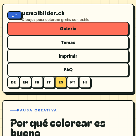
usmalbilder.ch
UM
Dibujos para colorear gratis con estilo
Galería
Temas
Imprimir
FAQ
DE
EN
FR
IT
ES
PT
HI
PAUSA CREATIVA
Por qué colorear es
bueno