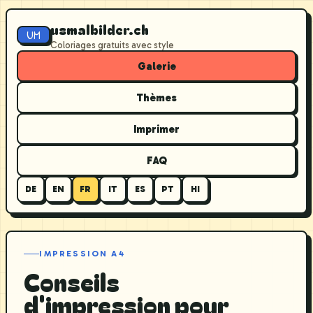
usmalbilder.ch
UM
Coloriages gratuits avec style
Galerie
Thèmes
Imprimer
FAQ
DE
EN
FR
IT
ES
PT
HI
IMPRESSION A4
Conseils
d'impression pour